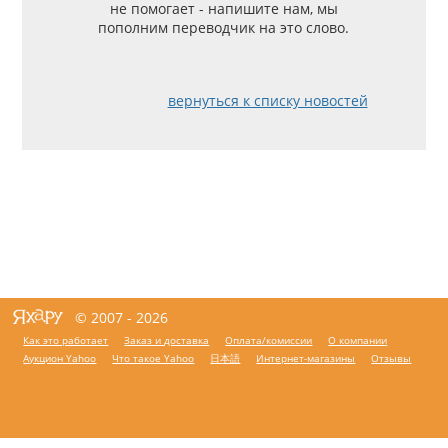
не помогает - напишите нам, мы
пополним переводчик на это слово.
вернуться к списку новостей
© 2007 - 2026
Как это работает
Заказ и доставка
Оплата/комиссии
О компании
Аукцион Yahoo
Что такое Yahoo
日本語
Интернет-магазины
Отзывы