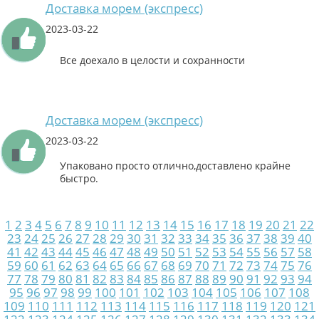
Доставка морем (экспресс)
2023-03-22
Все доехало в целости и сохранности
Доставка морем (экспресс)
2023-03-22
Упаковано просто отлично,доставлено крайне
быстро.
1
2
3
4
5
6
7
8
9
10
11
12
13
14
15
16
17
18
19
20
21
22
23
24
25
26
27
28
29
30
31
32
33
34
35
36
37
38
39
40
41
42
43
44
45
46
47
48
49
50
51
52
53
54
55
56
57
58
59
60
61
62
63
64
65
66
67
68
69
70
71
72
73
74
75
76
77
78
79
80
81
82
83
84
85
86
87
88
89
90
91
92
93
94
95
96
97
98
99
100
101
102
103
104
105
106
107
108
109
110
111
112
113
114
115
116
117
118
119
120
121