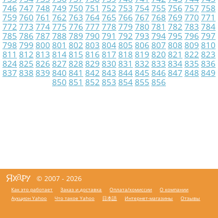
746
747
748
749
750
751
752
753
754
755
756
757
758
759
760
761
762
763
764
765
766
767
768
769
770
771
772
773
774
775
776
777
778
779
780
781
782
783
784
785
786
787
788
789
790
791
792
793
794
795
796
797
798
799
800
801
802
803
804
805
806
807
808
809
810
811
812
813
814
815
816
817
818
819
820
821
822
823
824
825
826
827
828
829
830
831
832
833
834
835
836
837
838
839
840
841
842
843
844
845
846
847
848
849
850
851
852
853
854
855
856
© 2007 - 2026
Как это работает
Заказ и доставка
Оплата/комиссии
О компании
Аукцион Yahoo
Что такое Yahoo
日本語
Интернет-магазины
Отзывы