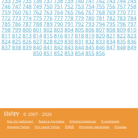
733
734
735
736
737
738
739
740
741
742
743
744
745
746
747
748
749
750
751
752
753
754
755
756
757
758
759
760
761
762
763
764
765
766
767
768
769
770
771
772
773
774
775
776
777
778
779
780
781
782
783
784
785
786
787
788
789
790
791
792
793
794
795
796
797
798
799
800
801
802
803
804
805
806
807
808
809
810
811
812
813
814
815
816
817
818
819
820
821
822
823
824
825
826
827
828
829
830
831
832
833
834
835
836
837
838
839
840
841
842
843
844
845
846
847
848
849
850
851
852
853
854
855
856
© 2007 - 2026
Как это работает
Заказ и доставка
Оплата/комиссии
О компании
Аукцион Yahoo
Что такое Yahoo
日本語
Интернет-магазины
Отзывы