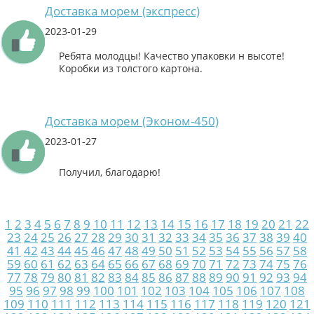
Доставка морем (экспресс)
2023-01-29
Ребята молодцы! Качество упаковки н высоте!
Коробки из толстого картона.
Доставка морем (Эконом-450)
2023-01-27
Получил, благодарю!
1
2
3
4
5
6
7
8
9
10
11
12
13
14
15
16
17
18
19
20
21
22
23
24
25
26
27
28
29
30
31
32
33
34
35
36
37
38
39
40
41
42
43
44
45
46
47
48
49
50
51
52
53
54
55
56
57
58
59
60
61
62
63
64
65
66
67
68
69
70
71
72
73
74
75
76
77
78
79
80
81
82
83
84
85
86
87
88
89
90
91
92
93
94
95
96
97
98
99
100
101
102
103
104
105
106
107
108
109
110
111
112
113
114
115
116
117
118
119
120
121