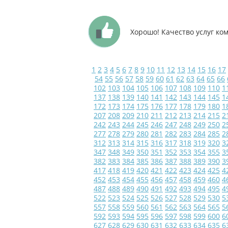
Хорошо! Качество услуг ко
1
2
3
4
5
6
7
8
9
10
11
12
13
14
15
16
17
54
55
56
57
58
59
60
61
62
63
64
65
66
102
103
104
105
106
107
108
109
110
1
137
138
139
140
141
142
143
144
145
1
172
173
174
175
176
177
178
179
180
1
207
208
209
210
211
212
213
214
215
2
242
243
244
245
246
247
248
249
250
2
277
278
279
280
281
282
283
284
285
2
312
313
314
315
316
317
318
319
320
3
347
348
349
350
351
352
353
354
355
3
382
383
384
385
386
387
388
389
390
3
417
418
419
420
421
422
423
424
425
4
452
453
454
455
456
457
458
459
460
4
487
488
489
490
491
492
493
494
495
4
522
523
524
525
526
527
528
529
530
5
557
558
559
560
561
562
563
564
565
5
592
593
594
595
596
597
598
599
600
6
627
628
629
630
631
632
633
634
635
6