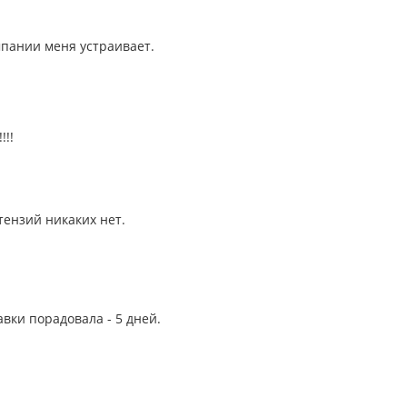
мпании меня устраивает.
!!!
тензий никаких нет.
авки порадовала - 5 дней.