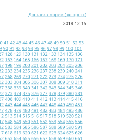
Доставка морем (экспресс)
2018-12-15
0
41
42
43
44
45
46
47
48
49
50
51
52
53
9
90
91
92
93
94
95
96
97
98
99
100
101
27
128
129
130
131
132
133
134
135
136
62
163
164
165
166
167
168
169
170
171
97
198
199
200
201
202
203
204
205
206
32
233
234
235
236
237
238
239
240
241
67
268
269
270
271
272
273
274
275
276
02
303
304
305
306
307
308
309
310
311
37
338
339
340
341
342
343
344
345
346
72
373
374
375
376
377
378
379
380
381
07
408
409
410
411
412
413
414
415
416
42
443
444
445
446
447
448
449
450
451
77
478
479
480
481
482
483
484
485
486
12
513
514
515
516
517
518
519
520
521
47
548
549
550
551
552
553
554
555
556
82
583
584
585
586
587
588
589
590
591
17
618
619
620
621
622
623
624
625
626
52
653
654
655
656
657
658
659
660
661