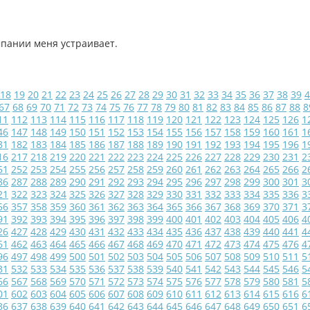
мпании меня устраивает.
18
19
20
21
22
23
24
25
26
27
28
29
30
31
32
33
34
35
36
37
38
39
4
67
68
69
70
71
72
73
74
75
76
77
78
79
80
81
82
83
84
85
86
87
88
8
11
112
113
114
115
116
117
118
119
120
121
122
123
124
125
126
1
46
147
148
149
150
151
152
153
154
155
156
157
158
159
160
161
1
81
182
183
184
185
186
187
188
189
190
191
192
193
194
195
196
1
16
217
218
219
220
221
222
223
224
225
226
227
228
229
230
231
2
51
252
253
254
255
256
257
258
259
260
261
262
263
264
265
266
2
86
287
288
289
290
291
292
293
294
295
296
297
298
299
300
301
3
21
322
323
324
325
326
327
328
329
330
331
332
333
334
335
336
3
56
357
358
359
360
361
362
363
364
365
366
367
368
369
370
371
3
91
392
393
394
395
396
397
398
399
400
401
402
403
404
405
406
4
26
427
428
429
430
431
432
433
434
435
436
437
438
439
440
441
4
61
462
463
464
465
466
467
468
469
470
471
472
473
474
475
476
4
96
497
498
499
500
501
502
503
504
505
506
507
508
509
510
511
5
31
532
533
534
535
536
537
538
539
540
541
542
543
544
545
546
5
66
567
568
569
570
571
572
573
574
575
576
577
578
579
580
581
5
01
602
603
604
605
606
607
608
609
610
611
612
613
614
615
616
6
36
637
638
639
640
641
642
643
644
645
646
647
648
649
650
651
6