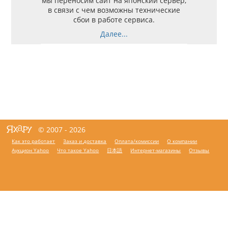
мы переносим сайт на японский сервер,
в связи с чем возможны технические
сбои в работе сервиса.
Далее...
© 2007 - 2026
Как это работает
Заказ и доставка
Оплата/комиссии
О компании
Аукцион Yahoo
Что такое Yahoo
日本語
Интернет-магазины
Отзывы