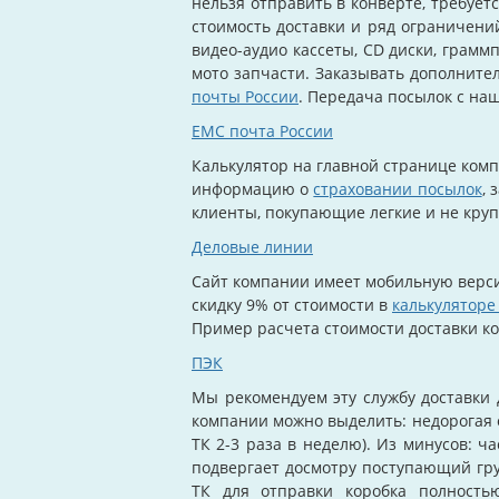
нельзя отправить в конверте, требует
стоимость доставки и ряд ограничени
видео-аудио кассеты, CD диски, грамм
мото запчасти. Заказывать дополните
почты России
. Передача посылок с наш
ЕМС почта России
Калькулятор на главной странице ком
информацию о
страховании посылок
, 
клиенты, покупающие легкие и не кру
Деловые линии
Сайт компании имеет мобильную версию
скидку 9% от стоимости в
калькуляторе
Пример расчета стоимости доставки ко
ПЭК
Мы рекомендуем эту службу доставки 
компании можно выделить: недорогая о
ТК 2-3 раза в неделю). Из минусов: ч
подвергает досмотру поступающий груз
ТК для отправки коробка полность