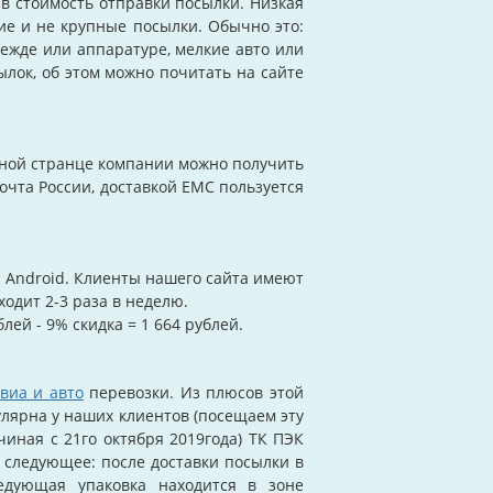
 в стоимость отправки посылки. Низкая
ие и не крупные посылки. Обычно это:
дежде или аппаратуре, мелкие авто или
лок, об этом можно почитать на сайте
вной странце компании можно получить
очта России, доставкой ЕМС пользуется
и Android. Клиенты нашего сайта имеют
одит 2-3 раза в неделю.
блей - 9% скидка = 1 664 рублей.
виа и авто
перевозки. Из плюсов этой
улярна у наших клиентов (посещаем эту
чиная с 21го октября 2019года) ТК ПЭК
т следующее: после доставки посылки в
едующая упаковка находится в зоне