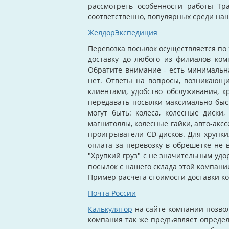
рассмотреть особенности работы Тр
соответственно, популярных среди на
ЖелдорЭкспедиция
Перевозка посылок осуществляется по 
доставку до любого из филиалов ком
Обратите внимание - есть минимальна
нет. Ответы на вопросы, возникающ
клиентами, удобство обслуживания, к
передавать посылки максимально быст
могут быть: колеса, колесные диски,
магнитоллы, колесные гайки, авто-акс
проигрыватели CD-дисков. Для хрупки
оплата за перевозку в обрешетке не 
"Хрупкий груз" с не значительным удо
посылок с нашего склада этой компани
Пример расчета стоимости доставки комп
Почта России
Калькулятор
на сайте компании позвол
компания так же предъявляет опреде