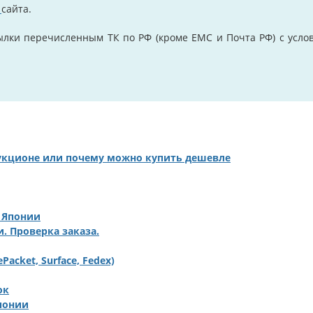
й
сайта.
лки перечисленным ТК по РФ (кроме ЕМС и Почта РФ) с услов
аукционе или почему можно купить дешевле
 Японии
. Проверка заказа.
acket, Surface, Fedex)
ок
понии