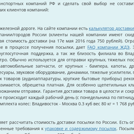
анспортных компаний РФ и сделать свой выбор не состави
ших клиентов компаний:
железной дороге. На сайте компании есть
калькулятор доставки
пании/городов России (клиенты нашей компании имеют скидк
я стоимость доставки (на 17е мая 2016 года 750 рублей). Ог
ие в процессе получения посылки, дает
FAQ компании ЖДЭ
.
руглосуточная поддержка, а так же близость филиала во Вл
ро. Обычно используется для отправки крупных, тяжелых пос
 автомобильные запчасти, от крупных - бампера, капоты, др
сесуары, звуковое оборудование, динамики, тяжелые усилители,
х товаров (аудиоаппаратуры, хрупкие бытовые приборы) рек
взимается, обрешетка платная. Для особенно щепетильных кл
рожанием отправки. Гарантия доставки товара в целости и сохр
и происходит каждый рабочий день (с понедельника по пятницу
лекта колес: Владивосток - Москва 0.3 куб вес 80 кг = 1 768 руб
яет рассчитать стоимость доставки посылки по России. Есть 
ленные требования к
упаковке и содержимому посылок
. Посыл