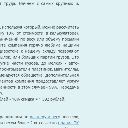
т труда. Начнем с самых крупных и,
, используя который, можно рассчитать
у 10% от стоимости в калькуляторе).
раничений по весу или объему посылки
 Эта компания горячо любима нашими
адивостоке к нашему складу позволяют
ылок, или больших партий грузов. Это
угие части кузова, до мелких - авто-
 проигрыватели пластинок, магнитоллы,
омендуется обрешетка. Дополнительная
иентов компания предоставляет услугу
анности в этом случае - 99%. Передача
).
лей - 10% скидка = 1 592 рублей.
ограничения по
размеру и весу
посылок,
ки весом более 2 кг согласно
правил ТК