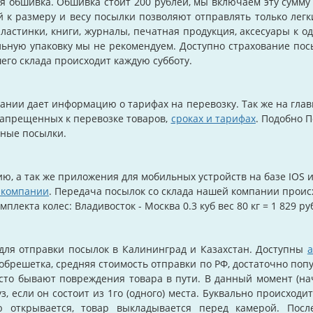
ся обшивка. Обшивка стоит 200 рублей, мы включаем эту сумму
й к размеру и весу посылки позволяют отправлять только легк
пластинки, книги, журналы, печатная продукция, аксесуары к о
льную упаковку мы не рекомендуем. Доступно страхование посы
его склада происходит каждую субботу.
пании дает информацию о тарифах на перевозку. Так же на гла
запрещенных к перевозке товаров,
сроках и тарифах
. Подобно П
пные посылки.
, а так же приложения для мобильных устройств на базе IOS 
 компании
. Передача посылок со склада нашей компании происх
мплекта колес:
Владивосток - Москва 0.3 куб вес 80 кг = 1 829 ру
для отправки посылок в Калининград и Казахстан. Доступны
а
брешетка, средняя стоимость отправки по РФ, достаточно поп
асто бывают повреждения товара в пути. В данный момент (на
, если он состоит из 1го (одного) места. Буквально происходи
ю открывается, товар выкладывается перед камерой. Посл