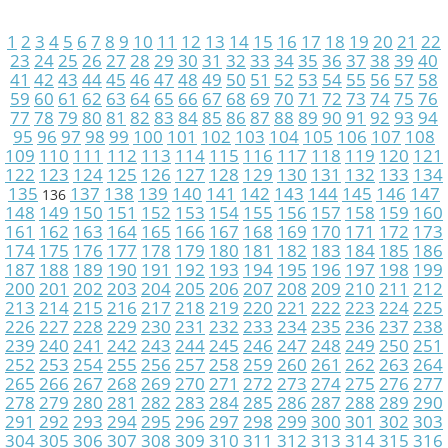
1
2
3
4
5
6
7
8
9
10
11
12
13
14
15
16
17
18
19
20
21
22
23
24
25
26
27
28
29
30
31
32
33
34
35
36
37
38
39
40
41
42
43
44
45
46
47
48
49
50
51
52
53
54
55
56
57
58
59
60
61
62
63
64
65
66
67
68
69
70
71
72
73
74
75
76
77
78
79
80
81
82
83
84
85
86
87
88
89
90
91
92
93
94
95
96
97
98
99
100
101
102
103
104
105
106
107
108
109
110
111
112
113
114
115
116
117
118
119
120
121
122
123
124
125
126
127
128
129
130
131
132
133
134
135
137
138
139
140
141
142
143
144
145
146
147
136
148
149
150
151
152
153
154
155
156
157
158
159
160
161
162
163
164
165
166
167
168
169
170
171
172
173
174
175
176
177
178
179
180
181
182
183
184
185
186
187
188
189
190
191
192
193
194
195
196
197
198
199
200
201
202
203
204
205
206
207
208
209
210
211
212
213
214
215
216
217
218
219
220
221
222
223
224
225
226
227
228
229
230
231
232
233
234
235
236
237
238
239
240
241
242
243
244
245
246
247
248
249
250
251
252
253
254
255
256
257
258
259
260
261
262
263
264
265
266
267
268
269
270
271
272
273
274
275
276
277
278
279
280
281
282
283
284
285
286
287
288
289
290
291
292
293
294
295
296
297
298
299
300
301
302
303
304
305
306
307
308
309
310
311
312
313
314
315
316