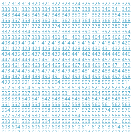
317
318
319
320
321
322
323
324
325
326
327
328
329
330
331
332
333
334
335
336
337
338
339
340
341
342
343
344
345
346
347
348
349
350
351
352
353
354
355
356
357
358
359
360
361
362
363
364
365
366
367
368
369
370
371
372
373
374
375
376
377
378
379
380
381
382
383
384
385
386
387
388
389
390
391
392
393
394
395
396
397
398
399
400
401
402
403
404
405
406
407
408
409
410
411
412
413
414
415
416
417
418
419
420
421
422
423
424
425
426
427
428
429
430
431
432
433
434
435
436
437
438
439
440
441
442
443
444
445
446
447
448
449
450
451
452
453
454
455
456
457
458
459
460
461
462
463
464
465
466
467
468
469
470
471
472
473
474
475
476
477
478
479
480
481
482
483
484
485
486
487
488
489
490
491
492
493
494
495
496
497
498
499
500
501
502
503
504
505
506
507
508
509
510
511
512
513
514
515
516
517
518
519
520
521
522
523
524
525
526
527
528
529
530
531
532
533
534
535
536
537
538
539
540
541
542
543
544
545
546
547
548
549
550
551
552
553
554
555
556
557
558
559
560
561
562
563
564
565
566
567
568
569
570
571
572
573
574
575
576
577
578
579
580
581
582
583
584
585
586
587
588
589
590
591
592
593
594
595
596
597
598
599
600
601
602
603
604
605
606
607
608
609
610
611
612
613
614
615