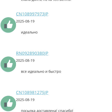
CN108997973JP
2025-08-19
идеально
RN092890380JP
2025-08-19
все идеально и быстро
CN108981275JP
2025-08-19
посылка доставлена! спасибо!