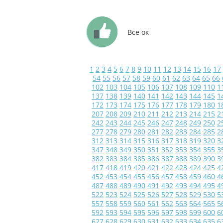
Все ок
1
2
3
4
5
6
7
8
9
10
11
12
13
14
15
16
17
54
55
56
57
58
59
60
61
62
63
64
65
66
102
103
104
105
106
107
108
109
110
1
137
138
139
140
141
142
143
144
145
1
172
173
174
175
176
177
178
179
180
1
207
208
209
210
211
212
213
214
215
2
242
243
244
245
246
247
248
249
250
2
277
278
279
280
281
282
283
284
285
2
312
313
314
315
316
317
318
319
320
3
347
348
349
350
351
352
353
354
355
3
382
383
384
385
386
387
388
389
390
3
417
418
419
420
421
422
423
424
425
4
452
453
454
455
456
457
458
459
460
4
487
488
489
490
491
492
493
494
495
4
522
523
524
525
526
527
528
529
530
5
557
558
559
560
561
562
563
564
565
5
592
593
594
595
596
597
598
599
600
6
627
628
629
630
631
632
633
634
635
6