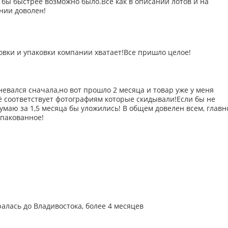
 бы быстрее возможно было.Все как в описании лотов и на
нии доволен!
овки и упаковки компании хватает!Все пришло целое!
евался сначала,но вот прошло 2 месяца и товар уже у меня
ё соответствует фотографиям которые скидывали!Если бы не
умаю за 1,5 месяца бы уложились! В общем довелен всем, главн
упакованное!
алась до Владивостока, более 4 месяцев