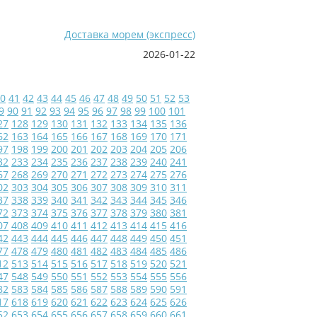
Доставка морем (экспресс)
2026-01-22
0
41
42
43
44
45
46
47
48
49
50
51
52
53
9
90
91
92
93
94
95
96
97
98
99
100
101
27
128
129
130
131
132
133
134
135
136
62
163
164
165
166
167
168
169
170
171
97
198
199
200
201
202
203
204
205
206
32
233
234
235
236
237
238
239
240
241
67
268
269
270
271
272
273
274
275
276
02
303
304
305
306
307
308
309
310
311
37
338
339
340
341
342
343
344
345
346
72
373
374
375
376
377
378
379
380
381
07
408
409
410
411
412
413
414
415
416
42
443
444
445
446
447
448
449
450
451
77
478
479
480
481
482
483
484
485
486
12
513
514
515
516
517
518
519
520
521
47
548
549
550
551
552
553
554
555
556
82
583
584
585
586
587
588
589
590
591
17
618
619
620
621
622
623
624
625
626
52
653
654
655
656
657
658
659
660
661