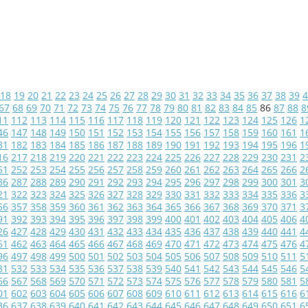
18
19
20
21
22
23
24
25
26
27
28
29
30
31
32
33
34
35
36
37
38
39
4
67
68
69
70
71
72
73
74
75
76
77
78
79
80
81
82
83
84
85
86
87
88
8
11
112
113
114
115
116
117
118
119
120
121
122
123
124
125
126
1
46
147
148
149
150
151
152
153
154
155
156
157
158
159
160
161
1
81
182
183
184
185
186
187
188
189
190
191
192
193
194
195
196
1
16
217
218
219
220
221
222
223
224
225
226
227
228
229
230
231
2
51
252
253
254
255
256
257
258
259
260
261
262
263
264
265
266
2
86
287
288
289
290
291
292
293
294
295
296
297
298
299
300
301
3
21
322
323
324
325
326
327
328
329
330
331
332
333
334
335
336
3
56
357
358
359
360
361
362
363
364
365
366
367
368
369
370
371
3
91
392
393
394
395
396
397
398
399
400
401
402
403
404
405
406
4
26
427
428
429
430
431
432
433
434
435
436
437
438
439
440
441
4
61
462
463
464
465
466
467
468
469
470
471
472
473
474
475
476
4
96
497
498
499
500
501
502
503
504
505
506
507
508
509
510
511
5
31
532
533
534
535
536
537
538
539
540
541
542
543
544
545
546
5
66
567
568
569
570
571
572
573
574
575
576
577
578
579
580
581
5
01
602
603
604
605
606
607
608
609
610
611
612
613
614
615
616
6
36
637
638
639
640
641
642
643
644
645
646
647
648
649
650
651
6