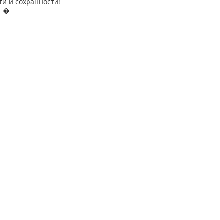
ти и сохранности!
и �