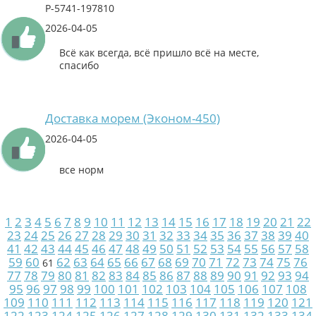
P-5741-197810
2026-04-05
Всё как всегда, всё пришло всё на месте,
спасибо
Доставка морем (Эконом-450)
2026-04-05
все норм
1
2
3
4
5
6
7
8
9
10
11
12
13
14
15
16
17
18
19
20
21
22
23
24
25
26
27
28
29
30
31
32
33
34
35
36
37
38
39
40
41
42
43
44
45
46
47
48
49
50
51
52
53
54
55
56
57
58
59
60
62
63
64
65
66
67
68
69
70
71
72
73
74
75
76
61
77
78
79
80
81
82
83
84
85
86
87
88
89
90
91
92
93
94
95
96
97
98
99
100
101
102
103
104
105
106
107
108
109
110
111
112
113
114
115
116
117
118
119
120
121
122
123
124
125
126
127
128
129
130
131
132
133
134