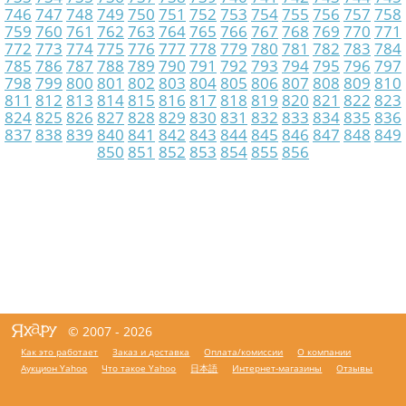
746
747
748
749
750
751
752
753
754
755
756
757
758
759
760
761
762
763
764
765
766
767
768
769
770
771
772
773
774
775
776
777
778
779
780
781
782
783
784
785
786
787
788
789
790
791
792
793
794
795
796
797
798
799
800
801
802
803
804
805
806
807
808
809
810
811
812
813
814
815
816
817
818
819
820
821
822
823
824
825
826
827
828
829
830
831
832
833
834
835
836
837
838
839
840
841
842
843
844
845
846
847
848
849
850
851
852
853
854
855
856
© 2007 - 2026
Как это работает
Заказ и доставка
Оплата/комиссии
О компании
Аукцион Yahoo
Что такое Yahoo
日本語
Интернет-магазины
Отзывы