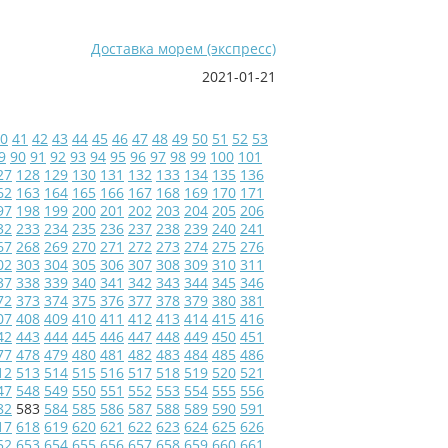
Доставка морем (экспресс)
2021-01-21
0
41
42
43
44
45
46
47
48
49
50
51
52
53
9
90
91
92
93
94
95
96
97
98
99
100
101
27
128
129
130
131
132
133
134
135
136
62
163
164
165
166
167
168
169
170
171
97
198
199
200
201
202
203
204
205
206
32
233
234
235
236
237
238
239
240
241
67
268
269
270
271
272
273
274
275
276
02
303
304
305
306
307
308
309
310
311
37
338
339
340
341
342
343
344
345
346
72
373
374
375
376
377
378
379
380
381
07
408
409
410
411
412
413
414
415
416
42
443
444
445
446
447
448
449
450
451
77
478
479
480
481
482
483
484
485
486
12
513
514
515
516
517
518
519
520
521
47
548
549
550
551
552
553
554
555
556
82
583
584
585
586
587
588
589
590
591
17
618
619
620
621
622
623
624
625
626
52
653
654
655
656
657
658
659
660
661