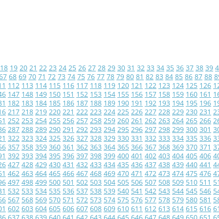
18
19
20
21
22
23
24
25
26
27
28
29
30
31
32
33
34
35
36
37
38
39
4
67
68
69
70
71
72
73
74
75
76
77
78
79
80
81
82
83
84
85
86
87
88
8
11
112
113
114
115
116
117
118
119
120
121
122
123
124
125
126
1
46
147
148
149
150
151
152
153
154
155
156
157
158
159
160
161
1
81
182
183
184
185
186
187
188
189
190
191
192
193
194
195
196
1
16
217
218
219
220
221
222
223
224
225
226
227
228
229
230
231
2
51
252
253
254
255
256
257
258
259
260
261
262
263
264
265
266
2
86
287
288
289
290
291
292
293
294
295
296
297
298
299
300
301
3
21
322
323
324
325
326
327
328
329
330
331
332
333
334
335
336
3
56
357
358
359
360
361
362
363
364
365
366
367
368
369
370
371
3
91
392
393
394
395
396
397
398
399
400
401
402
403
404
405
406
4
26
427
428
429
430
431
432
433
434
435
436
437
438
439
440
441
4
61
462
463
464
465
466
467
468
469
470
471
472
473
474
475
476
4
96
497
498
499
500
501
502
503
504
505
506
507
508
509
510
511
5
31
532
533
534
535
536
537
538
539
540
541
542
543
544
545
546
5
66
567
568
569
570
571
572
573
574
575
576
577
578
579
580
581
5
01
602
603
604
605
606
607
608
609
610
611
612
613
614
615
616
6
36
637
638
639
640
641
642
643
644
645
646
647
648
649
650
651
6