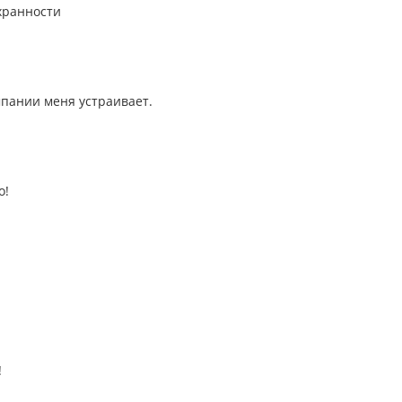
хранности
мпании меня устраивает.
о!
!