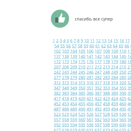
спасибо, все супер
1
2
3
4
5
6
7
8
9
10
11
12
13
14
15
16
17
54
55
56
57
58
59
60
61
62
63
64
65
66
102
103
104
105
106
107
108
109
110
1
137
138
139
140
141
142
143
144
145
1
172
173
174
175
176
177
178
179
180
1
207
208
209
210
211
212
213
214
215
2
242
243
244
245
246
247
248
249
250
2
277
278
279
280
281
282
283
284
285
2
312
313
314
315
316
317
318
319
320
3
347
348
349
350
351
352
353
354
355
3
382
383
384
385
386
387
388
389
390
3
417
418
419
420
421
422
423
424
425
4
452
453
454
455
456
457
458
459
460
4
487
488
489
490
491
492
493
494
495
4
522
523
524
525
526
527
528
529
530
5
557
558
559
560
561
562
563
564
565
5
592
593
594
595
596
597
598
599
600
6
627
628
629
630
631
632
633
634
635
6