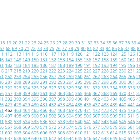
18
19
20
21
22
23
24
25
26
27
28
29
30
31
32
33
34
35
36
37
38
39
4
67
68
69
70
71
72
73
74
75
76
77
78
79
80
81
82
83
84
85
86
87
88
8
11
112
113
114
115
116
117
118
119
120
121
122
123
124
125
126
1
46
147
148
149
150
151
152
153
154
155
156
157
158
159
160
161
1
81
182
183
184
185
186
187
188
189
190
191
192
193
194
195
196
1
16
217
218
219
220
221
222
223
224
225
226
227
228
229
230
231
2
51
252
253
254
255
256
257
258
259
260
261
262
263
264
265
266
2
86
287
288
289
290
291
292
293
294
295
296
297
298
299
300
301
3
21
322
323
324
325
326
327
328
329
330
331
332
333
334
335
336
3
56
357
358
359
360
361
362
363
364
365
366
367
368
369
370
371
3
91
392
393
394
395
396
397
398
399
400
401
402
403
404
405
406
4
26
427
428
429
430
431
432
433
434
435
436
437
438
439
440
441
4
61
462
463
464
465
466
467
468
469
470
471
472
473
474
475
476
4
96
497
498
499
500
501
502
503
504
505
506
507
508
509
510
511
5
31
532
533
534
535
536
537
538
539
540
541
542
543
544
545
546
5
66
567
568
569
570
571
572
573
574
575
576
577
578
579
580
581
5
01
602
603
604
605
606
607
608
609
610
611
612
613
614
615
616
6
36
637
638
639
640
641
642
643
644
645
646
647
648
649
650
651
6