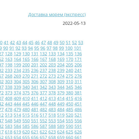
Доставка морем (экспресс)
2022-05-13
0
41
42
43
44
45
46
47
48
49
50
51
52
53
9
90
91
92
93
94
95
96
97
98
99
100
101
27
128
129
130
131
132
133
134
135
136
62
163
164
165
166
167
168
169
170
171
97
198
199
200
201
202
203
204
205
206
32
233
234
235
236
237
238
239
240
241
67
268
269
270
271
272
273
274
275
276
02
303
304
305
306
307
308
309
310
311
37
338
339
340
341
342
343
344
345
346
72
373
374
375
376
377
378
379
380
381
07
408
409
410
411
412
413
414
415
416
42
443
444
445
446
447
448
449
450
451
77
478
479
480
481
482
483
484
485
486
12
513
514
515
516
517
518
519
520
521
47
548
549
550
551
552
553
554
555
556
82
583
584
585
586
587
588
589
590
591
17
618
619
620
621
622
623
624
625
626
52
653
654
655
656
657
658
659
660
661