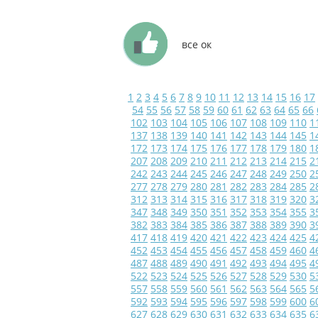
все ок
1
2
3
4
5
6
7
8
9
10
11
12
13
14
15
16
17
54
55
56
57
58
59
60
61
62
63
64
65
66
102
103
104
105
106
107
108
109
110
1
137
138
139
140
141
142
143
144
145
1
172
173
174
175
176
177
178
179
180
1
207
208
209
210
211
212
213
214
215
2
242
243
244
245
246
247
248
249
250
2
277
278
279
280
281
282
283
284
285
2
312
313
314
315
316
317
318
319
320
3
347
348
349
350
351
352
353
354
355
3
382
383
384
385
386
387
388
389
390
3
417
418
419
420
421
422
423
424
425
4
452
453
454
455
456
457
458
459
460
4
487
488
489
490
491
492
493
494
495
4
522
523
524
525
526
527
528
529
530
5
557
558
559
560
561
562
563
564
565
5
592
593
594
595
596
597
598
599
600
6
627
628
629
630
631
632
633
634
635
6