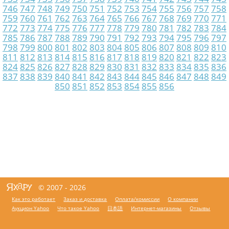
746
747
748
749
750
751
752
753
754
755
756
757
758
759
760
761
762
763
764
765
766
767
768
769
770
771
772
773
774
775
776
777
778
779
780
781
782
783
784
785
786
787
788
789
790
791
792
793
794
795
796
797
798
799
800
801
802
803
804
805
806
807
808
809
810
811
812
813
814
815
816
817
818
819
820
821
822
823
824
825
826
827
828
829
830
831
832
833
834
835
836
837
838
839
840
841
842
843
844
845
846
847
848
849
850
851
852
853
854
855
856
© 2007 - 2026
Как это работает
Заказ и доставка
Оплата/комиссии
О компании
Аукцион Yahoo
Что такое Yahoo
日本語
Интернет-магазины
Отзывы