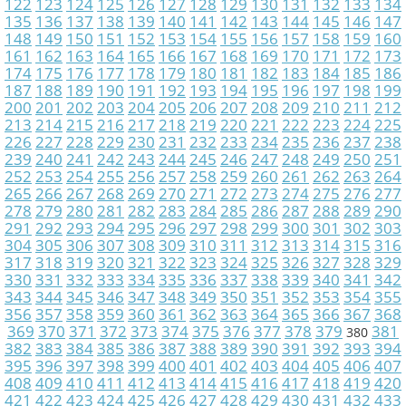
122
123
124
125
126
127
128
129
130
131
132
133
134
135
136
137
138
139
140
141
142
143
144
145
146
147
148
149
150
151
152
153
154
155
156
157
158
159
160
161
162
163
164
165
166
167
168
169
170
171
172
173
174
175
176
177
178
179
180
181
182
183
184
185
186
187
188
189
190
191
192
193
194
195
196
197
198
199
200
201
202
203
204
205
206
207
208
209
210
211
212
213
214
215
216
217
218
219
220
221
222
223
224
225
226
227
228
229
230
231
232
233
234
235
236
237
238
239
240
241
242
243
244
245
246
247
248
249
250
251
252
253
254
255
256
257
258
259
260
261
262
263
264
265
266
267
268
269
270
271
272
273
274
275
276
277
278
279
280
281
282
283
284
285
286
287
288
289
290
291
292
293
294
295
296
297
298
299
300
301
302
303
304
305
306
307
308
309
310
311
312
313
314
315
316
317
318
319
320
321
322
323
324
325
326
327
328
329
330
331
332
333
334
335
336
337
338
339
340
341
342
343
344
345
346
347
348
349
350
351
352
353
354
355
356
357
358
359
360
361
362
363
364
365
366
367
368
369
370
371
372
373
374
375
376
377
378
379
381
380
382
383
384
385
386
387
388
389
390
391
392
393
394
395
396
397
398
399
400
401
402
403
404
405
406
407
408
409
410
411
412
413
414
415
416
417
418
419
420
421
422
423
424
425
426
427
428
429
430
431
432
433