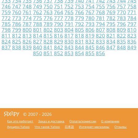
733
734
735
736
737
738
739
740
741
742
743
744
745
746
747
748
749
750
751
752
753
754
755
756
757
758
759
760
761
762
763
764
765
766
767
768
769
770
771
772
773
774
775
776
777
778
779
780
781
782
783
784
785
786
787
788
789
790
791
792
793
794
795
796
797
798
799
800
801
802
803
804
805
806
807
808
809
810
811
812
813
814
815
816
817
818
819
820
821
822
823
824
825
826
827
828
829
830
831
832
833
834
835
836
837
838
839
840
841
842
843
844
845
846
847
848
849
850
851
852
853
854
855
856
© 2007 - 2026
Как это работает
Заказ и доставка
Оплата/комиссии
О компании
Аукцион Yahoo
Что такое Yahoo
日本語
Интернет-магазины
Отзывы