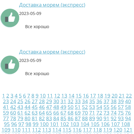
Доставка морем (экспресс)
2023-05-09
Все хорошо
Доставка морем (экспресс)
2023-05-09
Все хорошо
1
2
3
4
5
6
7
8
9
10
11
12
13
14
15
16
17
18
19
20
21
22
23
24
25
26
27
28
29
30
31
32
33
34
35
36
37
38
39
40
41
42
43
44
45
46
47
48
49
50
51
52
53
54
55
56
57
58
59
60
61
62
63
64
65
66
67
68
69
70
71
72
73
74
75
76
77
78
79
80
81
82
83
84
85
86
87
88
89
90
91
92
93
94
95
96
97
98
99
100
101
102
103
104
105
106
107
108
109
110
111
112
113
114
115
116
117
118
119
120
121